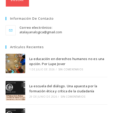
Información De Contacto
Correo electrónico:
Se
atalayanalogica@gmail.com
abre
en
tu
Artículos Recientes
aplicación
La educación en derechos humanos no es una
opción. Por Lupe Jover
1 DE JULIO DE 2026
/
SIN COMENTARIOS
La escuela del diálogo. Una apuesta por la
formación ética y crítica de la ciudadanía
29 DE JUNIO DE 2026
/
SIN COMENTARIOS