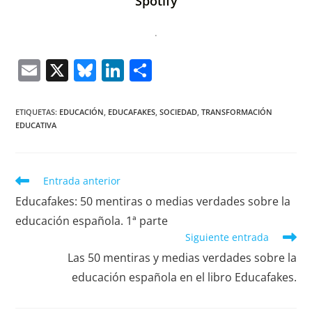
Spotify
.
E
X
Bl
Li
C
m
u
n
o
ai
e
k
m
ETIQUETAS
:
EDUCACIÓN
,
EDUCAFAKES
,
SOCIEDAD
,
TRANSFORMACIÓN
EDUCATIVA
l
sk
e
p
y
dI
ar
n
tir
Entrada anterior
Educafakes: 50 mentiras o medias verdades sobre la
educación española. 1ª parte
Siguiente entrada
Las 50 mentiras y medias verdades sobre la
educación española en el libro Educafakes.